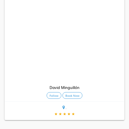
David Minguillón
Follow
Book Now
,
★
★
★
★
★